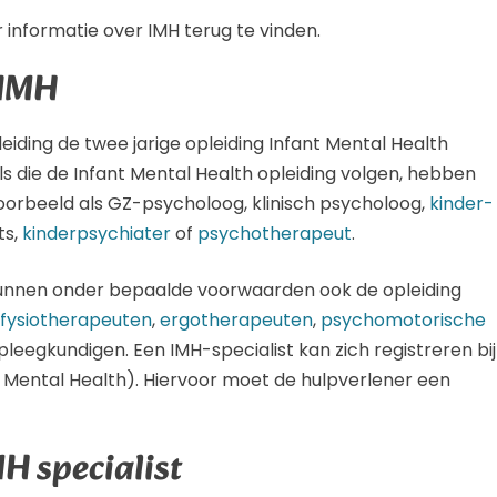
r informatie over IMH terug te vinden.
AIMH
leiding de twee jarige opleiding Infant Mental Health
als die de Infant Mental Health opleiding volgen, hebben
oorbeeld als GZ-psycholoog, klinisch psycholoog,
kinder-
ts,
kinderpsychiater
of
psychotherapeut
.
unnen onder bepaalde voorwaarden ook de opleiding
fysiotherapeuten
,
ergotherapeuten
,
psychomotorische
pleegkundigen. Een IMH-specialist kan zich registreren bij
t Mental Health). Hiervoor moet de hulpverlener een
H specialist