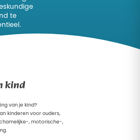
deskundige
nd te
ntieel.
n kind
ing van je kind?
van kinderen voor ouders,
ichamelijke-, motorische-,
ing.