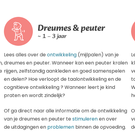
Dreumes & peuter
~ 1 – 3 jaar
Lees alles over de
ontwikkeling
(mijlpalen) van je
L
n,
dreumes en peuter. Wanneer kan een peuter kralen
k
e
rijgen, zelfstandig aankleden en goed samenspelen
v
en delen? Hoe verloopt de taalontwikkeling en de
t
cognitieve ontwikkeling ? Wanneer leert je kind
W
praten en wordt zindelijk?
h
Of ga direct naar alle informatie om de ontwikkeling
O
van je dreumes en peuter te
stimuleren
en over
v
de uitdagingen en
problemen
binnen de opvoeding.
d