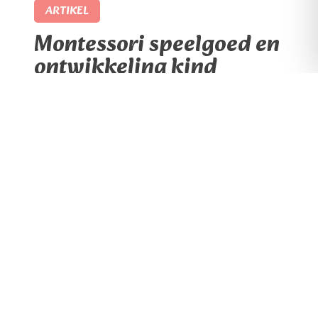
ARTIKEL
Montessori speelgoed en
ontwikkeling kind
Montessori speelgoed: waarom het zo goed
werkt voor de ontwikkeling van je kind Je
staat voor het schap, of scrolt door een
webshop, en ziet termen als “educatief”,
“ontwikkelingsgericht” en “zintuigelijk”
voorbijkomen. Maar wat betekent dat nu
eigenlijk in de praktijk? Montessori
speelgoed is een begrip dat steeds vaker
opduikt bij ouders die bewust willen […]