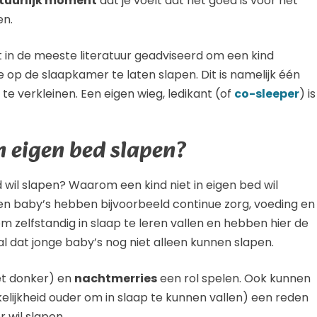
tuurlijk moment
dat je voelt dat het goed is voor het
en.
t in de meeste literatuur geadviseerd om een kind
je op de slaapkamer te laten slapen. Dit is namelijk één
 verkleinen. Een eigen wieg, ledikant (of
co-sleeper
) is
n eigen bed slapen?
d wil slapen? Waarom een kind niet in eigen bed wil
ren baby’s hebben bijvoorbeeld continue zorg, voeding en
m zelfstandig in slaap te leren vallen en hebben hier de
al dat jonge baby’s nog niet alleen kunnen slapen.
et donker) en
nachtmerries
een rol spelen. Ook kunnen
lijkheid ouder om in slaap te kunnen vallen) een reden
 wil slapen.