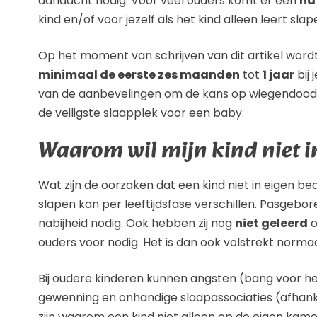
aandacht nodig. Voor veel ouders komt er een
na
kind en/of voor jezelf als het kind alleen leert slap
Op het moment van schrijven van dit artikel word
minimaal de eerste zes maanden
tot
1 jaar
bij 
van de aanbevelingen om de kans op wiegendood te
de veiligste slaapplek voor een baby.
Waarom wil mijn kind niet i
Wat zijn de oorzaken dat een kind niet in eigen be
slapen kan per leeftijdsfase verschillen. Pasgebo
nabijheid nodig. Ook hebben zij nog
niet geleerd
o
ouders voor nodig. Het is dan ook volstrekt norma
Bij oudere kinderen kunnen angsten (bang voor h
gewenning en onhandige slaapassociaties (afhanke
zijn waarom een kind niet alleen op de eigen kamer