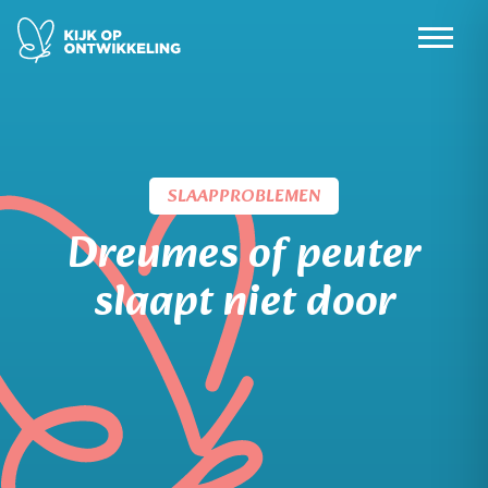
Skip
to
content
SLAAPPROBLEMEN
Dreumes of peuter
slaapt niet door