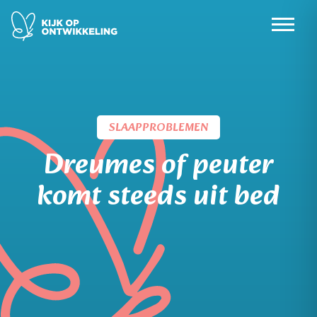
Skip
to
content
SLAAPPROBLEMEN
Dreumes of peuter
komt steeds uit bed