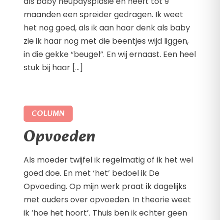
als baby heupdysplasie en heeft tot 9
maanden een spreider gedragen. Ik weet
het nog goed, als ik aan haar denk als baby
zie ik haar nog met die beentjes wijd liggen,
in die gekke “beugel”. En wij ernaast. Een heel
stuk bij haar […]
COLUMN
Opvoeden
Als moeder twijfel ik regelmatig of ik het wel
goed doe. En met ‘het’ bedoel ik De
Opvoeding. Op mijn werk praat ik dagelijks
met ouders over opvoeden. In theorie weet
ik ‘hoe het hoort’. Thuis ben ik echter geen