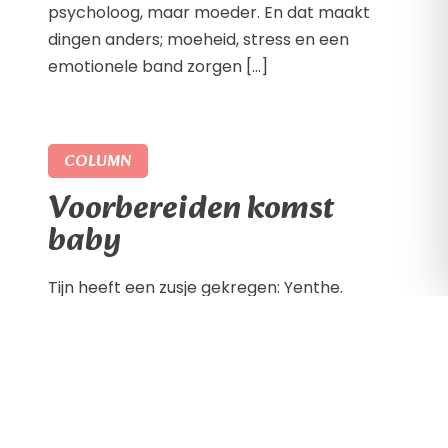
psycholoog, maar moeder. En dat maakt
dingen anders; moeheid, stress en een
emotionele band zorgen […]
COLUMN
Voorbereiden komst
baby
Tijn heeft een zusje gekregen: Yenthe.
Tijdens de zwangerschap hebben we Tijn
proberen voor te bereiden op de komst van
de baby; uitgelegd dat er een baby in
mama’s buik zat, een babypop gekocht en
boekjes gelezen. Maar het blijft abstract en