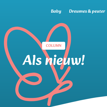
Baby
Dreumes & peuter
COLUMN
Als nieuw!