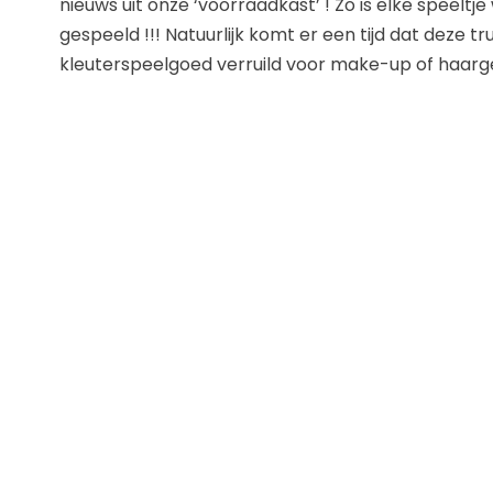
nieuws uit onze ‘voorraadkast’ ! Zo is elke speelt
gespeeld !!! Natuurlijk komt er een tijd dat deze t
kleuterspeelgoed verruild voor make-up of haargel 