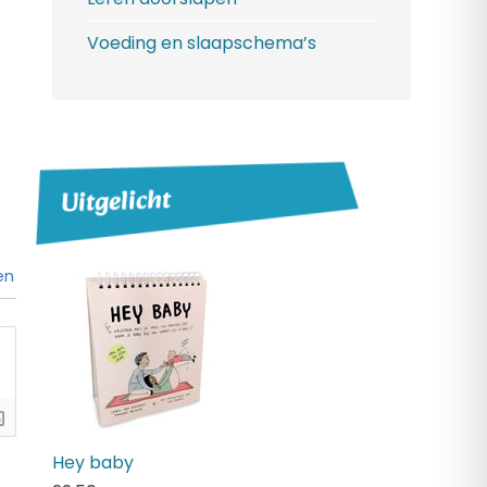
Voeding en slaapschema’s
Uitgelicht
en
Hey baby