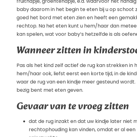
fruithapje, groentehapje, e.d. waarvoor het handig
baby daarom in het begin te eten bij u op schoot 
goed het bord met eten zien en heeft een gemakkel
rechtop. Na het eten kunt u hem/haar dan meteen 
kan spelen, wat voor baby’s hetzelfde is als oefen
Wanneer zitten in kindersto
Pas als het kind zelf actief de rug kan strekken in
hem/haar ook, liefst eerst een korte tijd, in de kin
waar de rug van een kindje meer gesteund wordt. H
bezig bent met eten geven.
Gevaar van te vroeg zitten
dat de rug inzakt en dat uw kindje later nie
rechtophouding kan vinden, omdat er al ee