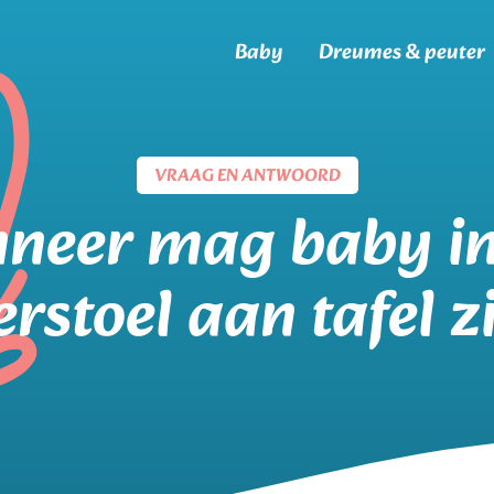
Baby
Dreumes & peuter
VRAAG EN ANTWOORD
neer mag baby in
rstoel aan tafel z