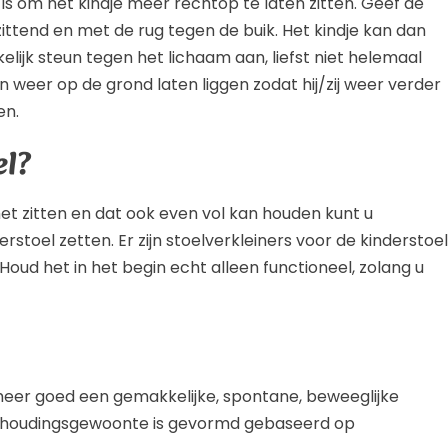
 is om het kindje meer rechtop te laten zitten. Geef de
zittend en met de rug tegen de buik. Het kindje kan dan
ijk steun tegen het lichaam aan, liefst niet helemaal
weer op de grond laten liggen zodat hij/zij weer verder
en.
el?
 het zitten en dat ook even vol kan houden kunt u
derstoel zetten. Er zijn stoelverkleiners voor de kinderstoel
oud het in het begin echt alleen functioneel, zolang u
t meer goed een gemakkelijke, spontane, beweeglijke
n houdingsgewoonte is gevormd gebaseerd op