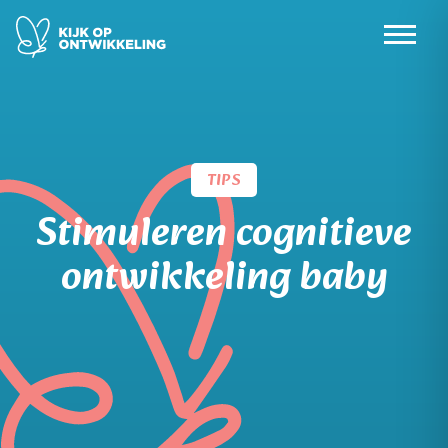
Skip
to
content
TIPS
Stimuleren cognitieve
ontwikkeling baby