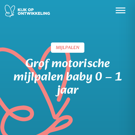
Skip
to
content
MIJLPALEN
Grof motorische
mijlpalen baby 0 – 1
jaar