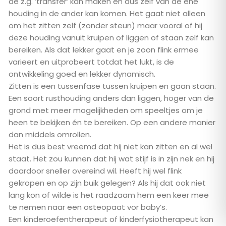
de z.g. ’transfer’ kan maken en dus zelf van de ene
houding in de ander kan komen. Het gaat niet alleen
om het zitten zelf (zonder steun) maar vooral of hij
deze houding vanuit kruipen of liggen of staan zelf kan
bereiken. Als dat lekker gaat en je zoon flink ermee
varieert en uitprobeert totdat het lukt, is de
ontwikkeling goed en lekker dynamisch.
Zitten is een tussenfase tussen kruipen en gaan staan.
Een soort rusthouding anders dan liggen, hoger van de
grond met meer mogelijkheden om speeltjes om je
heen te bekijken én te bereiken. Op een andere manier
dan middels omrollen.
Het is dus best vreemd dat hij niet kan zitten en al wel
staat. Het zou kunnen dat hij wat stijf is in zijn nek en hij
daardoor sneller overeind wil. Heeft hij wel flink
gekropen en op zijn buik gelegen? Als hij dat ook niet
lang kon of wilde is het raadzaam hem een keer mee
te nemen naar een osteopaat vor baby’s.
Een kinderoefentherapeut of kinderfysiotherapeut kan