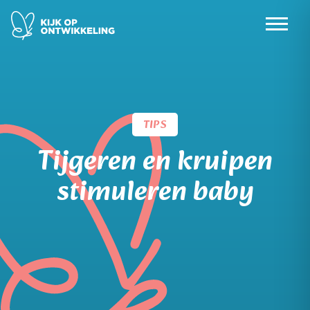
Skip
to
content
TIPS
Tijgeren en kruipen
stimuleren baby