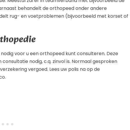
sie. Meestal zal er in teamverband met bijvoorbeeld de
rnaast behandelt de orthopeed onder andere
elt rug- en voetproblemen (bijvoorbeeld met korset of
rthopedie
ts nodig voor u een orthopeed kunt consulteren. Deze
 consultatie nodig, c.q. zinvol is. Normaal gesproken
verzekering vergoed. Lees uw polis na op de
co.