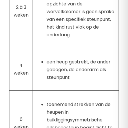
opzichte van de
2 à 3
wervelkolomer is geen sprake
weken
van een specifiek steunpunt,
het kind rust vlak op de
onderlaag
een heup gestrekt, de ander
4
gebogen, de onderarm als
weken
steunpunt
toenemend strekken van de
heupen in
6
buikliggingsymmetrische
weken
elleboogsteun begint zicht te