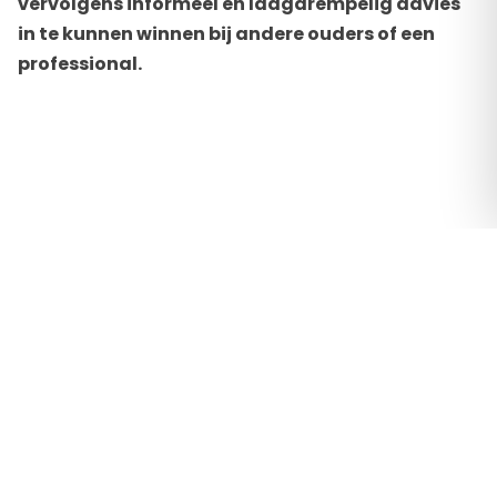
vervolgens informeel en laagdrempelig advies
in te kunnen winnen bij andere ouders of een
professional.
Deel gerust via Kijk op Ontwikkeling al jouw vragen
en zorgen over de groei, ontwikkeling en opvoeding
van je kind met andere ouders. Stel vrijblijvend