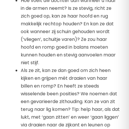
Hoe voelt uw dochter aan wanneer u haar
in de armen neemt? Is ze stevig, richt ze
zich goed op, kan ze haar hoofd en rug
makkelijk rechtop houden? En kan ze dat
ook wanneer zij schuin gehouden wordt
(‘vliegen’, schuitje varen)? Ze zou haar
hoofd en romp goed in balans moeten
kunnen houden en stevig aanvoelen maar
niet stijf.
Als ze zit, kan ze dan goed om zich heen
kijken en grijpen mét draaien van haar
billen en romp? En heeft ze steeds
wisselende been posities? We noemen dat
een gevarieerde zithouding. Kan ze van zit
terug naar lig komen? Tip: help haar, als dat
lukt, met ‘gaan zitten’ en weer ‘gaan liggen’
via draaien naar de zijkant en leunen op