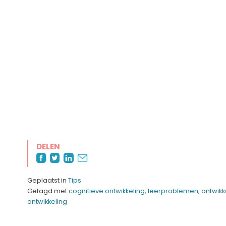
DELEN
Geplaatst in
Tips
Getagd met
cognitieve ontwikkeling
,
leerproblemen
,
ontwik
ontwikkeling