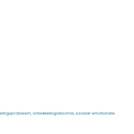
kelingsprobleem
,
ontwikkelingsstoornis
,
sociaal-emotionele