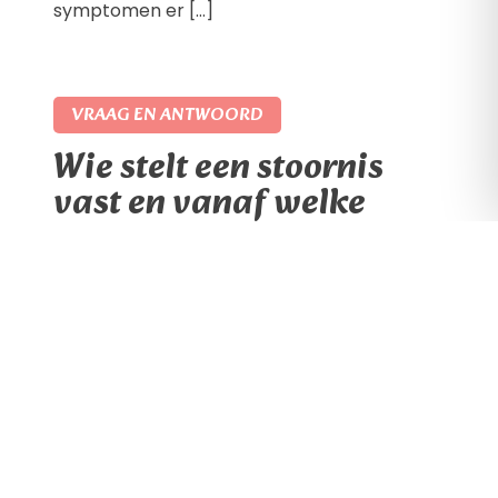
symptomen er […]
VRAAG EN ANTWOORD
Wie stelt een stoornis
vast en vanaf welke
leeftijd?
Door wie wordt de diagnose
ontwikkelingsstoornis vastgesteld en vanaf
welke leeftijd kan dat? Ontwikkelingsstoornis
Bij kinderen wordt over het algemeen een
ontwikkelingsstoornis gediagnosticeerd door
een GZ-psycholoog aan de hand van de
Diagnostic and Statistical Manual of Mental