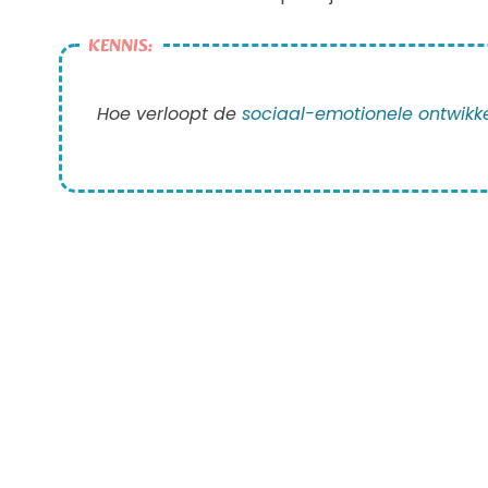
KENNIS:
Hoe verloopt de
sociaal-emot
io
nele ontwikk