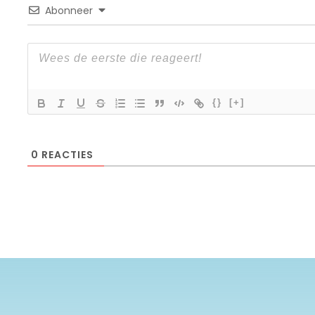
Abonneer
{}
[+]
0
REACTIES