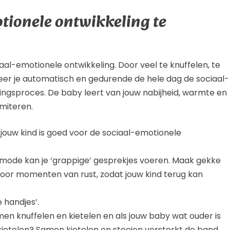
otionele ontwikkeling te
aal-emotionele ontwikkeling. Door veel te knuffelen, te
leer je automatisch en gedurende de hele dag de sociaal-
ingsproces. De baby leert van jouw nabijheid, warmte en
imiteren.
 jouw kind is goed voor de sociaal-emotionele
mmode kan je ‘grappige’ gesprekjes voeren. Maak gekke
oor momenten van rust, zodat jouw kind terug kan
e handjes’.
en knuffelen en kietelen en als jouw baby wat ouder is
e kietelen? Samen kietelen en stoeien versterkt de band