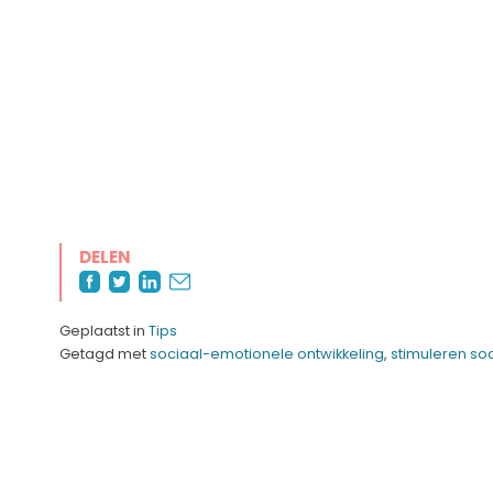
DELEN
Geplaatst in
Tips
Getagd met
sociaal-emotionele ontwikkeling
,
stimuleren so