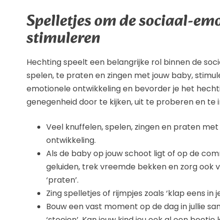
Spelletjes om de sociaal-em
stimuleren
Hechting speelt een belangrijke rol binnen de soci
spelen, te praten en zingen met jouw baby, stimu
emotionele ontwikkeling en bevorder je het hecht
genegenheid door te kijken, uit te proberen en te 
Veel knuffelen, spelen, zingen en praten met
ontwikkeling.
Als de baby op jouw schoot ligt of op de co
geluiden, trek vreemde bekken en zorg ook v
‘praten’.
Zing spelletjes of rijmpjes zoals ‘klap eens in j
Bouw een vast moment op de dag in jullie sam
‘stoeien’. Kan jouw kind jou ook al een beetj