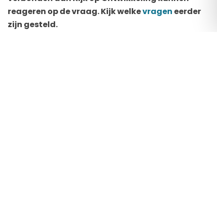
reageren op de vraag. Kijk welke
vragen
eerder
zijn gesteld.
Zoek binnen de verschillende categorieën naar
vragen die al eerder zijn gesteld of stel een nieuwe
vraag over opvoeding, groei of ontwikkeling binnen