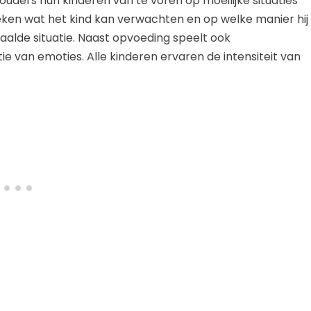
 ouders hun kinderen van te voren op moeilijke situaties
eken wat het kind kan verwachten en op welke manier hij
alde situatie. Naast opvoeding speelt ook
ie van emoties. Alle kinderen ervaren de intensiteit van