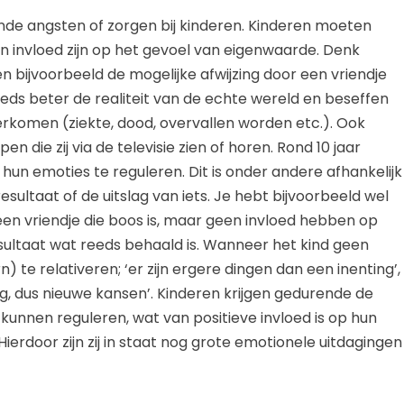
de angsten of zorgen bij kinderen. Kinderen moeten
 invloed zijn op het gevoel van eigenwaarde. Denk
en bijvoorbeeld de mogelijke afwijzing door een vriendje
eeds beter de realiteit van de echte wereld en beseffen
verkomen (ziekte, dood, overvallen worden etc.). Ook
 die zij via de televisie zien of horen. Rond 10 jaar
un emoties te reguleren. Dit is onder andere afhankelijk
sultaat of de uitslag van iets. Je hebt bijvoorbeeld wel
 een vriendje die boos is, maar geen invloed hebben op
 resultaat wat reeds behaald is. Wanneer het kind geen
ern) te relativeren; ‘er zijn ergere dingen dan een inenting’,
ng, dus nieuwe kansen’. Kinderen krijgen gedurende de
 kunnen reguleren, wat van positieve invloed is op hun
ierdoor zijn zij in staat nog grote emotionele uitdagingen