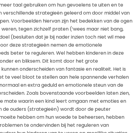
 meer taal gebruiken om hun gevoelens te uiten en te
en verschillende strategieën geleerd om door middel van
oppen. Voorbeelden hiervan zijn het bedekken van de ogen
e weren, tegen zichzelf praten (‘wees maar niet bang,
l (besluiten dat je bij nader inzien toch niet wil mee
). Door deze strategieën nemen de emotionele
eeds beter te reguleren. Wel hebben kinderen in deze
 donder en bliksem. Dit komt door het grote
kunnen onderscheiden van fantasie en realiteit. Het is
t te veel bloot te stellen aan hele spannende verhalen
l normaal en extra geduld en emotionele steun van de
nderscheiden. Zoals bovenstaande voorbeelden laten zien,
 de mate waarin een kind leert omgaan met emoties en
 de ouders (strategieën) wordt door de peuter
 moeite hebben om hun woede te beheersen, hebben
oblemen te ondervinden bij het reguleren van