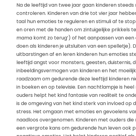
Na de leeftijd van twee jaar gaan kinderen steeds
controleren. Kinderen van drie tot vier jaar hebb
taal hun emoties te reguleren en stimuli af te st
en oren met de handen om zintuigelijke prikkels t
mama komt zo terug’) of het aanpassen van een doe
doen als kinderen je uitsluiten van een spelletje
uitbarstingen af en leren kinderen hun emoties st
leeftijd angst voor monsters, geesten, duisternis,
inbeeldingsvermogen van kinderen en het moeilijk 
raadzaam om gedurende deze leeftijd kinderen nie
in boeken en op televisie. Een nachtlampje is hee
ouders helpt het kind fantasie van realiteit te o
is de omgeving van het kind sterk van invloed op
stress. Het omgaan met emoties en gevoelens van
naadloos overgenomen. Kinderen met ouders die
een vergrote kans om gedurende hun leven ook pr