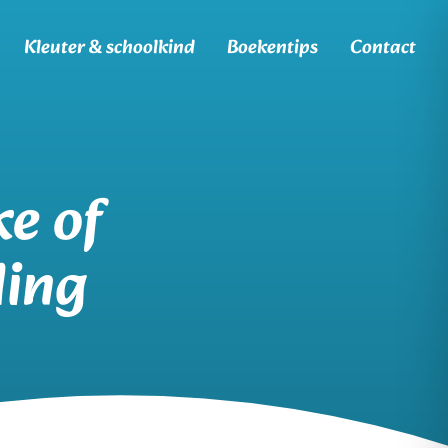
Kleuter & schoolkind
Boekentips
Contact
e of
ling