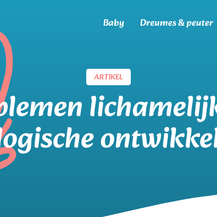
Baby
Dreumes & peuter
ARTIKEL
blemen lichamelijk
logische ontwikke