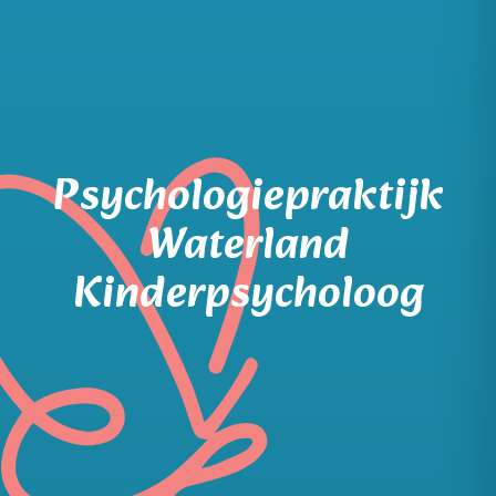
Psychologiepraktijk
Waterland
Kinderpsycholoog