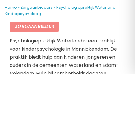
Home
»
Zorgaanbieders
»
Psychologiepraktijk Waterland
Kinderpsycholoog
ZORGAANBIEDER
Psychologiepraktijk Waterland is een praktijk
voor kinderpsychologie in Monnickendam. De
praktijk biedt hulp aan kinderen, jongeren en
ouders in de gemeenten Waterland en Edam-
Volendam. Hulp bij somberheidsklachten,
gedragsproblemen, angst- en dwangklachten,
sociale en emotionele problemen. Trauma en
verlies, ADHD en autisme, leerproblemen en
ontwikkelingsproblemen. Psychologiepraktijk
Waterland geeft ook hulp en ondersteuning bij
opvoedingsproblemen.