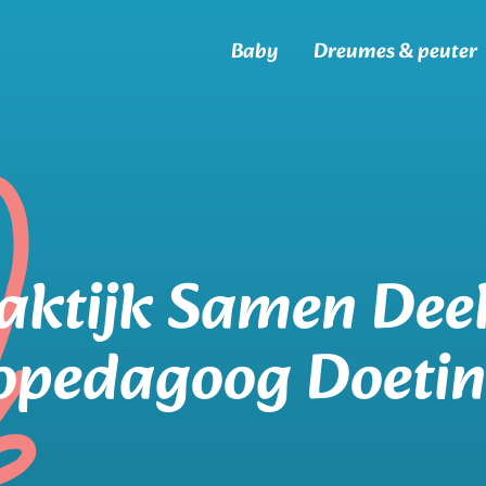
Baby
Dreumes & peuter
aktijk Samen Dee
opedagoog Doeti