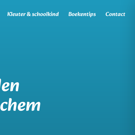
Kleuter & schoolkind
Boekentips
Contact
len
nchem