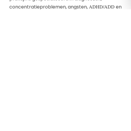
concentratieproblemen, angsten,
ADHD/ADD
en
leerproblemen bij kinderen en jongeren.
Contactgegevens
Dorpsstraat 42
1121 BX, Landsmeer
Telefoon:
020 - 303 87 00
E-mailadres:
info@praktijkrood.nl
Website:
https://www.praktijkrood.nl