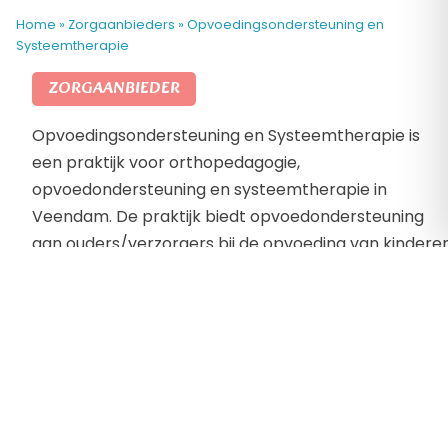
Home
»
Zorgaanbieders
»
Opvoedingsondersteuning en
Systeemtherapie
ZORGAANBIEDER
Opvoedingsondersteuning en Systeemtherapie is
een praktijk voor orthopedagogie,
opvoedondersteuning en systeemtherapie in
Veendam. De praktijk biedt opvoedondersteuning
aan ouders/verzorgers bij de opvoeding van kindere
en jongeren in de leeftijd van 0-23 jaar. Ook
individuele hulp en ondersteuning aan kinderen en
jongeren. Opvoedingsondersteuning en
Systeemtherapie heeft ook ervaring met ADHD, ADD
Autisme, PDD-NOS of ODD. Voor alle vragen rondom
een psychiatrische diagnose en de opvoeding kunt u
bij de praktijk terecht.