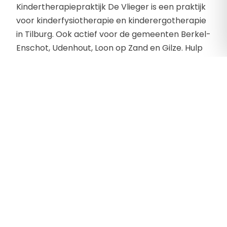
Kindertherapiepraktijk De Vlieger is een praktijk
voor kinderfysiotherapie en kinderergotherapie
in Tilburg. Ook actief voor de gemeenten Berkel-
Enschot, Udenhout, Loon op Zand en Gilze. Hulp
aan kinderen van 0 tot 16 jaar met problemen
op motorische, sensorisch, neurologisch of
orthopedische vlak.
Contactgegevens
Beethovenlaan 330
5011 LN , Tilburg
Telefoon:
013 - 7630750
E-mailadres:
info@kindertherapiedevlieger.nl
Website:
https://www.kindertherapiedevlieger.nl/