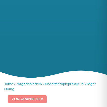
Home
»
Zorgaanbieders
»
Kindertherapiepraktijk De Vlieger
Tilburg
ZORGAANBIEDER