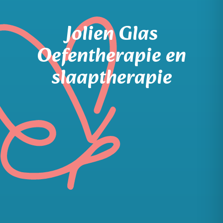
Jolien Glas
Oefentherapie en
slaaptherapie