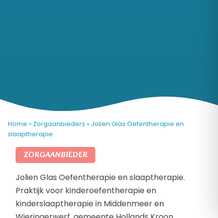
Home
»
Zorgaanbieders
»
Jolien Glas Oefentherapie en
slaaptherapie
ZORGAANBIEDER
Jolien Glas Oefentherapie en slaaptherapie.
Praktijk voor kinderoefentherapie en
kinderslaaptherapie in Middenmeer en
Wieringerwerf, gemeente Hollands Kroon.