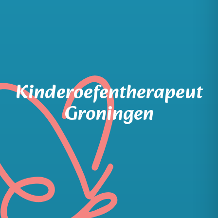
Kinderoefentherapeut
Groningen