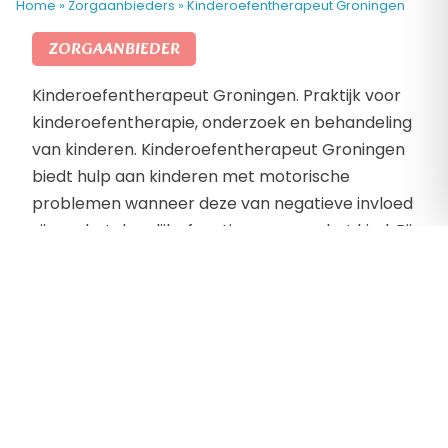
Home
»
Zorgaanbieders
»
Kinderoefentherapeut Groningen
ZORGAANBIEDER
Kinderoefentherapeut Groningen. Praktijk voor
kinderoefentherapie, onderzoek en behandeling
van kinderen. Kinderoefentherapeut Groningen
biedt hulp aan kinderen met motorische
problemen wanneer deze van negatieve invloed
zijn op het dagelijks functioneren van het kind. Bij
veel kinderen gaat het aanleren van nieuwe
vaardigheden zoals fietsen, zwemmen en
schrijven vanzelf. Sommige kinderen kunnen
hierbij wat ondersteuning gebruiken. Spel en
plezier in bewegen staan tijdens bij
Kinderoefentherapeut Groningen centraal.
Contactgegevens