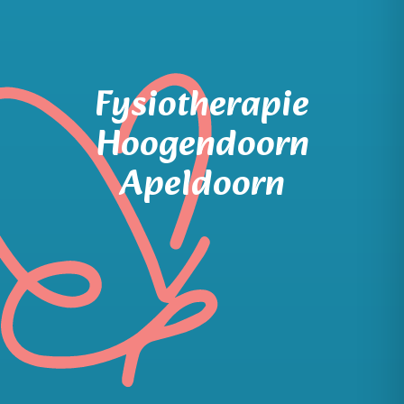
Fysiotherapie
Hoogendoorn
Apeldoorn