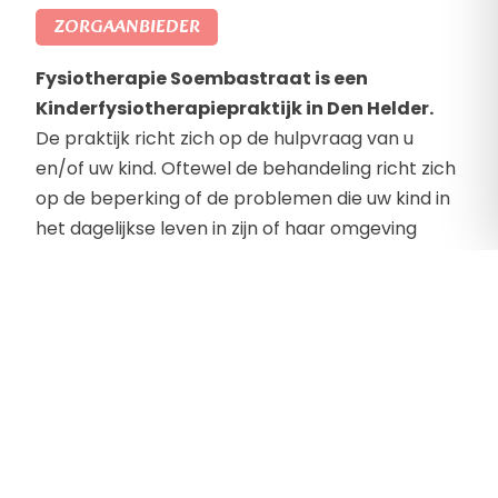
ZORGAANBIEDER
Fysiotherapie Soembastraat is een
Kinderfysiotherapiepraktijk in Den Helder.
De praktijk richt zich op de hulpvraag van u
en/of uw kind. Oftewel de behandeling richt zich
op de beperking of de problemen die uw kind in
het dagelijkse leven in zijn of haar omgeving
ervaart.
Fysiotherapie Soembastraat
is
gespecialiseerd in het behandelen van
baby’s, kinderen en jongeren.
De praktijk biedt o.a. ondersteuning aan baby’s
met voorkeurshouding en/of afgeplat hoofd,
huilbaby’s. Kinderen met afwijkende of
vertraagde grove en fijne motoriek, houterige