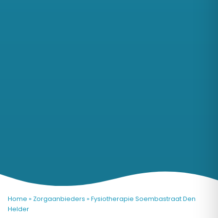
Home
»
Zorgaanbieders
»
Fysiotherapie Soembastraat Den
Helder