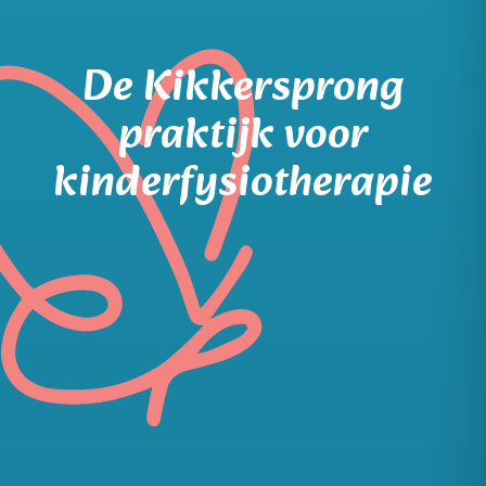
De Kikkersprong
praktijk voor
kinderfysiotherapie