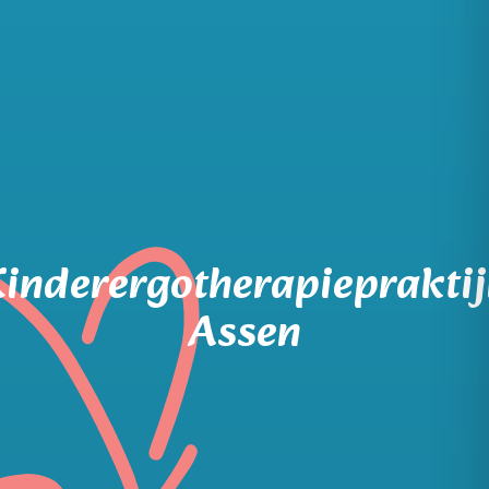
inderergotherapieprakti
Assen