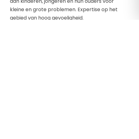
aan kinderen, jongeren en hun ouders voor
kleine en grote problemen. Expertise op het
gebied van hoog gevoeligheid.
Contactgegevens
Prinses Margrietlaan 3
4002 AS, Tiel
Telefoon:
0628457175
E-mailadres:
info@kindercoachpraktijkbabette.nl
Website:
http://www.kindercoachpraktijkbabette.nl