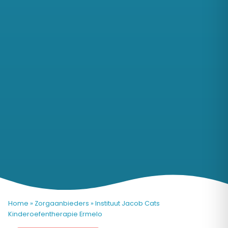
Home
»
Zorgaanbieders
»
Instituut Jacob Cats
Kinderoefentherapie Ermelo