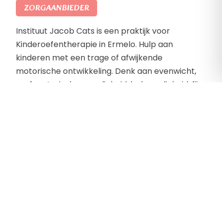
ZORGAANBIEDER
Instituut Jacob Cats is een praktijk voor
Kinderoefentherapie in Ermelo. Hulp aan
kinderen met een trage of afwijkende
motorische ontwikkeling. Denk aan evenwicht,
grof motorische vaardigheid, balvaardigheid, fijn
motorische vaardigheid, oog-/handcoördinatie.
Problemen met schrijven, fietsen en zwemmen.
Kinderen die angstig in bewegen zijn, een hoge of
juist lage spierspanning hebben. Vaak vallen en
onhandig zijn.
Contactgegevens
Jacob Catslaan 76
3852 BW, Ermelo