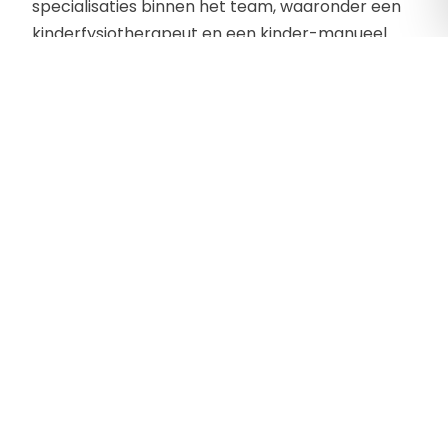
specialisaties binnen het team, waaronder een
kinderfysiotherapeut en een kinder-manueel
therapeut.
Contactgegevens
De Schans 9A10
7773 AA , Hardenberg
Telefoon:
0523-281617
E-mailadres:
info@fysiototaal.nu
Website:
https://www.fysiototaal.nu