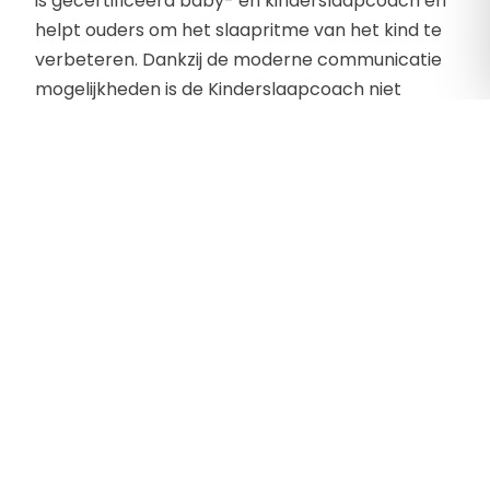
is gecertificeerd baby- en kinderslaapcoach en
helpt ouders om het slaapritme van het kind te
verbeteren. Dankzij de moderne communicatie
mogelijkheden is de Kinderslaapcoach niet
gebonden aan bepaalde regio en kan Inge door
het hele land ondersteuning bieden aan
kinderen en hun ouders.
Contactgegevens
Gentiaanweg 15
5712 GE , Someren-Heide
Telefoon:
+31 (0)6 12320496
E-mailadres:
info@dekinderslaapcoach.nl
Website:
http://www.dekinderslaapcoach.nl