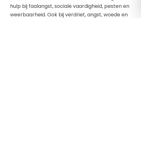
hulp bij faalangst, sociale vaardigheid, pesten en
weerbaarheid. Ook bij verdriet, angst, woede en
hoogbegaafdheid. Voor intelligentieonderzoek
en dyslexie kan je ook bij BIKKELkids terecht.
Contactgegevens
Swaensborch 11c
1141 VZ, Monnickendam
Telefoon:
06 226 74 102
E-mailadres:
sara@bikkelkids.nl
Website:
https://www.bikkelkids.nl