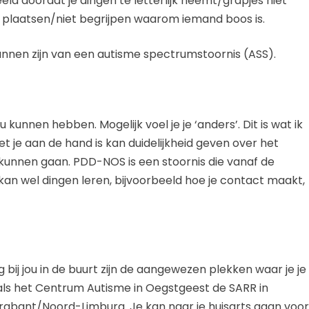
ld doordat je dingen te letterlijk neemt/grapjes niet
an plaatsen/niet begrijpen waarom iemand boos is.
kunnen zijn van een autisme spectrumstoornis (ASS).
u kunnen hebben. Mogelijk voel je je ‘anders’. Dit is wat ik
je aan de hand is kan duidelijkheid geven over het
kunnen gaan. PDD-NOS is een stoornis die vanaf de
 kan wel dingen leren, bijvoorbeeld hoe je contact maakt,
 bij jou in de buurt zijn de aangewezen plekken waar je je
oals het Centrum Autisme in Oegstgeest de SARR in
Brabant/Noord-Limburg. Je kan naar je huisarts gaan voor