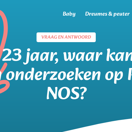
Baby
Dreumes & peuter
VRAAG EN ANTWOORD
 23 jaar, waar kan
n onderzoeken op
NOS?