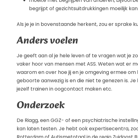
moeite met begrijpen van anderen, bijvoorbee
begrijpt of gezichtsuitdrukkingen moeilijk k
Als je je in bovenstaande herkent, zou er sprake 
Anders voelen
Je geeft aan al je hele leven af te vragen wat je zo
vaker hoor van mensen met ASS. Weten wat er met 
waarom en over hoe jij en je omgeving ermee om 
geboorte aanwezig is en die niet te genezen is. Je
jezelf trainen in oogcontact maken etc.
Onderzoek
De Riagg, een GGZ- of een psychiatrische instelling
kan laten testen. Je hebt ook expertisecentra, z
Rotterdam of Autismetotaal in de regio Zuidoost 