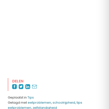
DELEN
Geplaatst in
Tips
Getagd met
eetproblemen
,
schoolrijpheid
,
tips
eetproblemen
,
zelfstandigheid