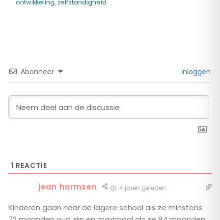
ontwikkeling
,
zelfstandigheid
Abonneer
Inloggen
1
REACTIE
jean harmsen
4 jaren geleden
Kinderen gaan naar de lagere school als ze minstens
72 maanden oud zijn en maximaal als ze 84 maanden