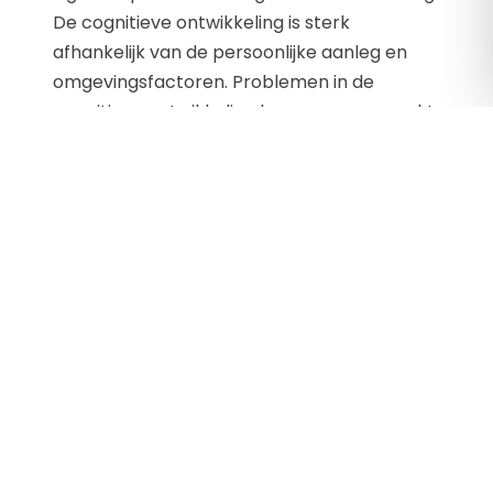
De cognitieve ontwikkeling is sterk
afhankelijk van de persoonlijke aanleg en
omgevingsfactoren. Problemen in de
cognitieve ontwikkeling kunnen veroorzaakt
worden door lichamelijke factoren en
omgevingsfactoren, zoals het gezin of de
school, maar bijvoorbeeld ook een
traumatische gebeurtenis. Onverwachte
afwijkende schoolprestaties kunnen dan ook
ook een signaal zijn voor problemen in de
cognitieve […]