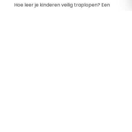
Hoe leer je kinderen veilig traplopen? Een
dreumes of peuter vindt klimmen en
klauteren heerlijk, maar niet elk kind ziet
even goed de mogelijke gevaren in van deze
activiteiten. Hoe leer je een dreumes of
peuter veilig de trap op en af klimmen?
Wanneer is een kind hier rijp voor? Klimmen
is een belangrijke activiteit […]
Berichten
navigatie
Nieuwere berichten