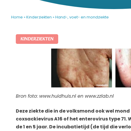
Home
»
Kinderziekten
»
Hand-, voet- en mondziekte
KINDERZIEKTEN
Bron foto: www.huidhuis.nl en www.zzlab.nl
Deze ziekte die in de volksmond ook wel mond
coxsackievirus A16 of het enterovirus type 71
de 1 en 5 jaar. De incubatietijd (de tijd die v