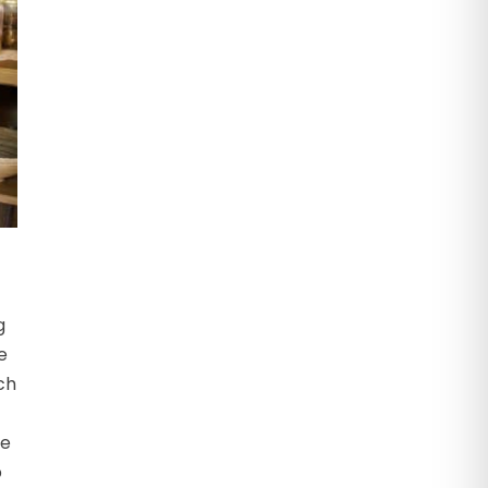
g
e
ch
je
p