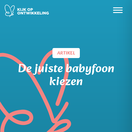
Skip
to
content
ARTIKEL
De juiste babyfoon
kiezen