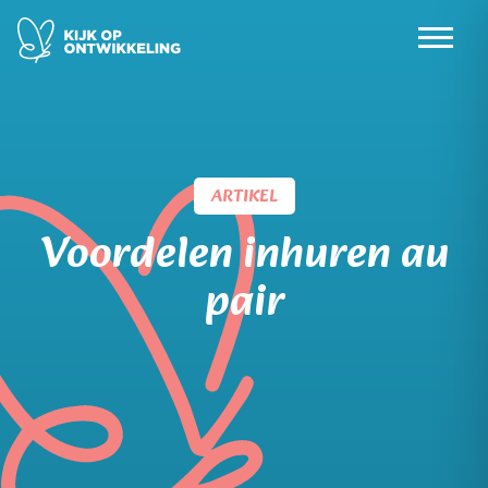
Skip
to
content
ARTIKEL
Voordelen inhuren au
pair