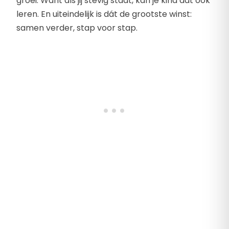
groei. Want als jij stevig staat, kan je kind dat ook
leren. En uiteindelijk is dát de grootste winst:
samen verder, stap voor stap.