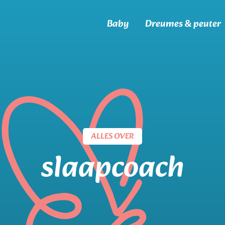
Baby
Dreumes & peuter
ALLES OVER
slaapcoach